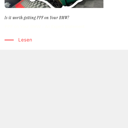
Is it worth getting PPF on Your BMW?
PPF on Your BMW - An Expert Statement
Lesen