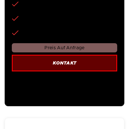
Kotflügel (beidseitig)
Spiegel (beidseitig)
A-Säule + Frontdach > 8-12 Zoll
Preis Auf Anfrage
KONTAKT