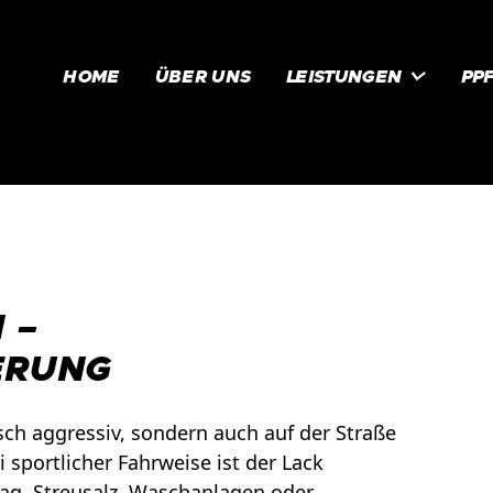

HOME
ÜBER UNS
LEISTUNGEN
PP
 –
ERUNG
isch aggressiv, sondern auch auf der Straße
sportlicher Fahrweise ist der Lack
lag, Streusalz, Waschanlagen oder