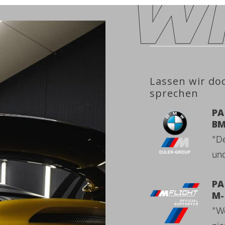
Lassen wir do
sprechen
PA
BM
"De
und
PA
M-
"We