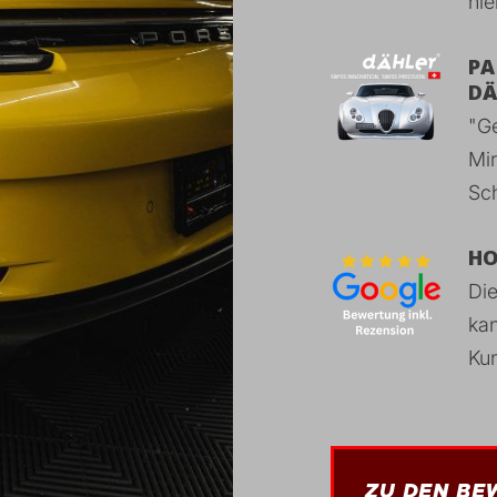
nie
PA
DÄ
"Ge
Mir
Sc
HO
Di
kan
Ku
ZU DEN BE