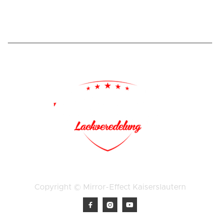
Copyright © Mirror-Effect Kaiserslautern


